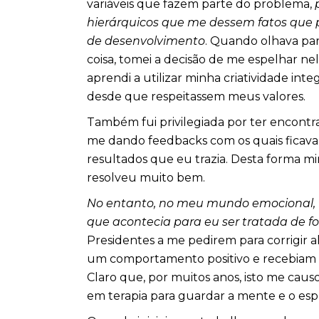
variáveis que fazem parte do problema,
hierárquicos que me dessem fatos que 
de desenvolvimento
. Quando olhava pa
coisa, tomei a decisão de me espelhar n
aprendi a utilizar minha criatividade in
desde que respeitassem meus valores.
Também fui privilegiada por ter encontr
me dando feedbacks com os quais ficava 
resultados que eu trazia. Desta forma m
resolveu muito bem.
No entanto, no meu mundo emocional, f
que acontecia para eu ser tratada de f
Presidentes a me pedirem para corrigir 
um comportamento positivo e recebiam
Claro que, por muitos anos, isto me cau
em terapia para guardar a mente e o espír