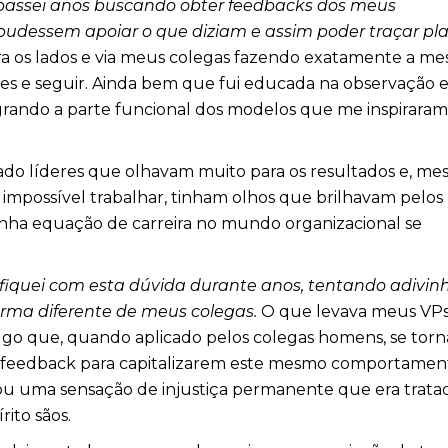
passei anos buscando obter feedbacks dos meus
pudessem apoiar o que diziam e assim poder traçar pl
ra os lados e via meus colegas fazendo exatamente a m
eles e seguir. Ainda bem que fui educada na observação 
tegrando a parte funcional dos modelos que me inspiraram
ado líderes que olhavam muito para os resultados e, m
impossível trabalhar, tinham olhos que brilhavam pelos
inha equação de carreira no mundo organizacional se
iquei com esta dúvida durante anos, tentando adivinh
orma diferente de meus colegas.
O que levava meus VP
algo que, quando aplicado pelos colegas homens, se tor
 feedback para capitalizarem este mesmo comportamen
sou uma sensação de injustiça permanente que era trata
ito sãos.