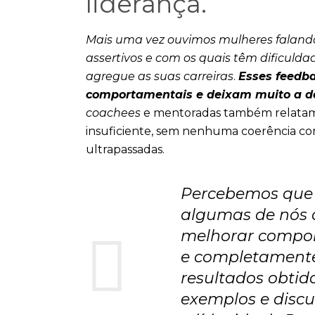
liderança.
Mais uma vez ouvimos mulheres faland
assertivos e com os quais têm dificuld
agregue as suas carreiras
.
Esses feedb
comportamentais e deixam muito a d
coachees
e mentoradas também relatam
insuficiente, sem nenhuma coerência co
ultrapassadas.
Percebemos que 
algumas de nós 
melhorar compor
e completamente
resultados obtid
exemplos e discu