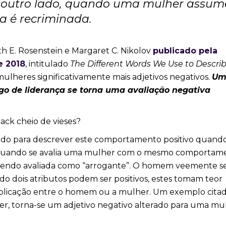
or outro lado, quando uma mulher assum
la é recriminada.
h E. Rosenstein e Margaret C. Nikolov
publicado pela
e 2018
, intitulado
The Different Words We Use to Descri
s mulheres significativamente mais adjetivos negativos.
U
go de liderança se torna uma avaliação negativa
izado para descrever este comportamento positivo quand
 Quando se avalia uma mulher com o mesmo comportam
o, sendo avaliada como “arrogante”. O homem veemente s
 dois atributos podem ser positivos, estes tomam teor
aplicação entre o homem ou a mulher. Um exemplo cita
er, torna-se um adjetivo negativo alterado para uma mu