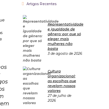
Artigos Recentes
que
Representatividade
e igualdade de
as
gênero: por que só
e
eleger mais
mulheres não
basta
3 de agosto de 2026
nos
Cultura
a
organizacional:
gos
as escolhas que
revelam nossos
os
valores
am
27 de julho de
2026
uzem