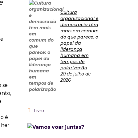
e
Cultura
organizacional e
democracia têm
mais em comum
do que parece: o
be
papel da
m
liderança
humana em
tempos de
polarização
20 de julho de
2026
o se
ento,
e
Livro
do é
lher