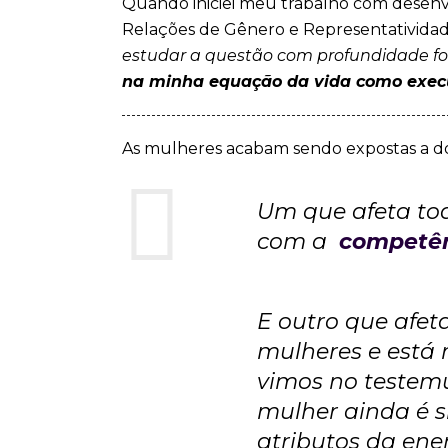
Quando iniciei meu trabalho com desen
Relações de Gênero e Representativida
estudar a questão com profundidade fo
na minha equação da vida como execu
As mulheres acabam sendo expostas a d
Um que afeta to
com a
competên
E outro que afeta
mulheres e está 
vimos no testemu
mulher ainda é s
atributos da ene