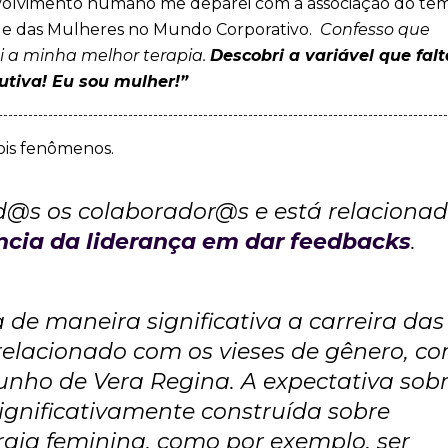
volvimento humano me deparei com a associação do te
de das Mulheres no Mundo Corporativo.
Confesso que
i a minha melhor terapia.
Descobri a variável que fal
tiva! Eu sou mulher!”
ois fenômenos.
d@s os colaborador@s e está relaciona
cia da liderança em dar feedbacks
.
 de maneira significativa a carreira das
relacionado com os vieses de gênero, c
nho de Vera Regina. A expectativa sobr
ignificativamente construída sobre
rgia feminina, como por exemplo, ser