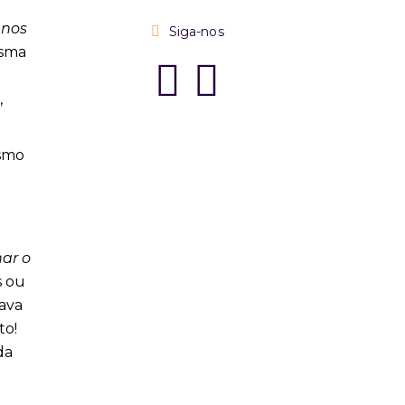
anos
Siga-nos
esma
e
,
esmo
ar o
s ou
nava
to!
da