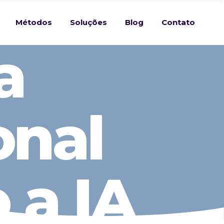
Métodos
Soluções
Blog
Contato
a
onal
 a IA