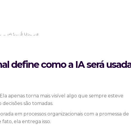
erá usa
Artigos
/
A Cultura organizacional define como a IA s
nal define como a IA será usad
a. Ela apenas torna mais visível algo que sempre esteve
 decisões são tomadas.
orporada em processos organizacionais com a promessa de
 fato, ela entrega isso.