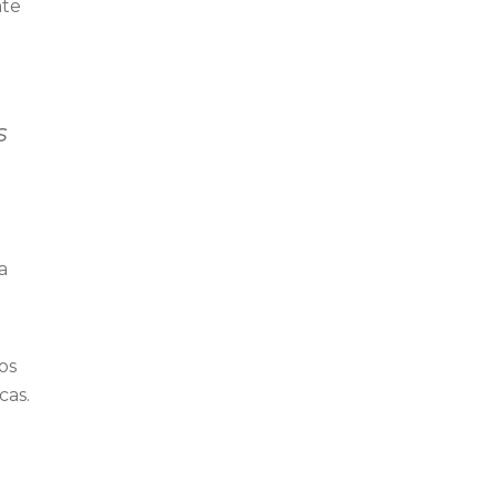
nte
s
a
os
cas.