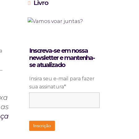
Livro
Inscreva-se em nossa
a
newsletter e mantenha-
se atualizado
—
Insira seu e-mail para fazer
sua assinatura*
ixa
has
nça