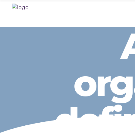
org
defi