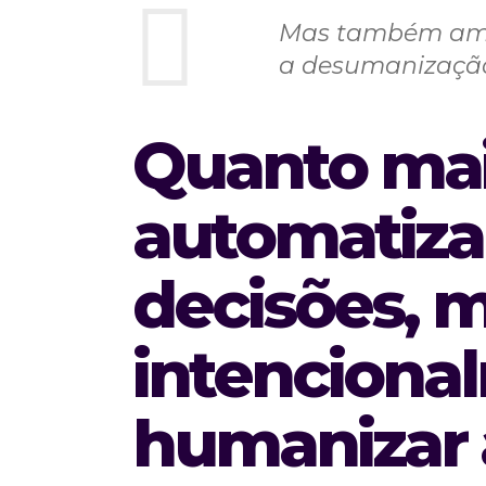
Mas também ampl
a desumanização 
Quanto ma
automatiza
decisões, m
intenciona
humanizar a