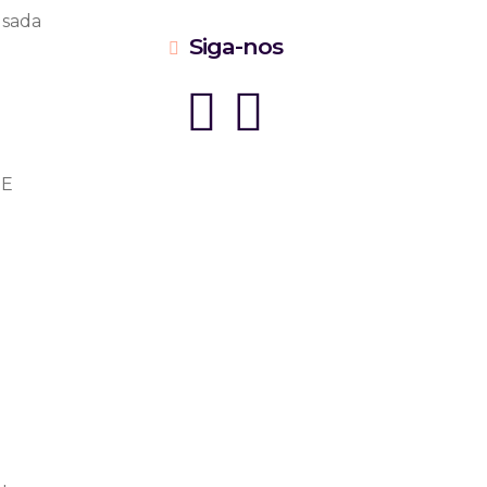
usada
Siga-nos
 E