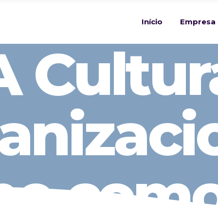
Início
Empresa
A Cultur
anizaci
ne como