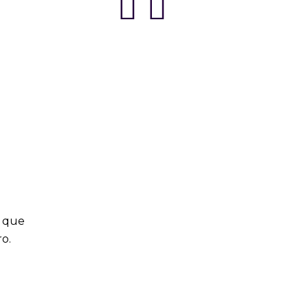
s que
ro.