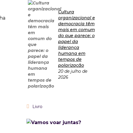
Cultura
nha
organizacional e
democracia têm
mais em comum
do que parece: o
papel da
liderança
humana em
tempos de
polarização
20 de julho de
2026
Livro