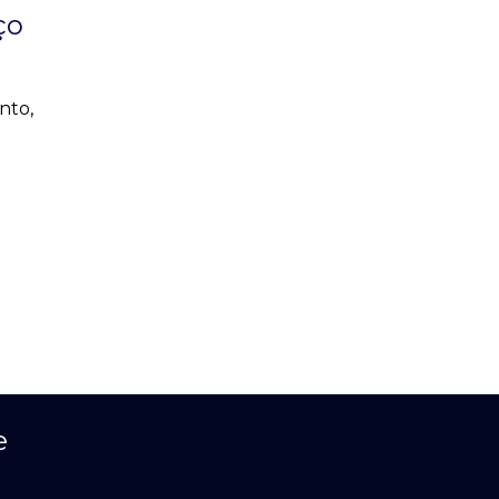
ço
nto,
e