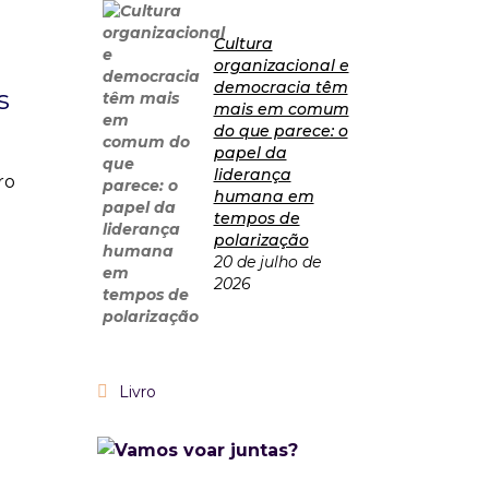
Cultura
organizacional e
democracia têm
s
mais em comum
do que parece: o
papel da
liderança
ro
humana em
tempos de
polarização
20 de julho de
2026
Livro