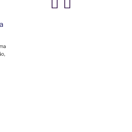
ia
rma
o,